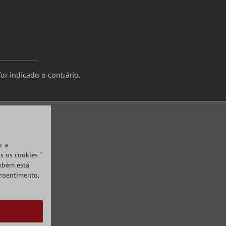
or indicado o contrário.
r a
s os cookies "
ambém está
onsentimento,