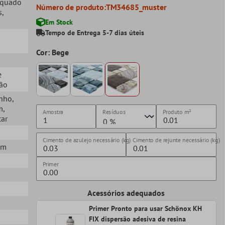
equado
Número de produto:
TM34685_muster
s
,
Em Stock
Tempo de Entrega 5-7 dias úteis
Cor: Bege
e
ção
anho
,
m
,
Amostra
Resíduos
Produto
m²
tar
Cimento de azulejo necessário (kg)
Cimento de rejunte necessário (kg)
mm
Primer
Acessórios adequados
Primer Pronto para usar Schönox KH
FIX dispersão adesiva de resina