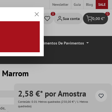
Newsletter
Guia
Blog
SALE
0
Sua conta
0,00 €*
Carrinho de c
De Azulejos
Revestimentos De Pavimentos
e Marrom
2,58 €* por Amostra
Conteúdo:
0.01 Metros quadrados
(258,00 €* / 1 Metros
quadrados)
ede
,