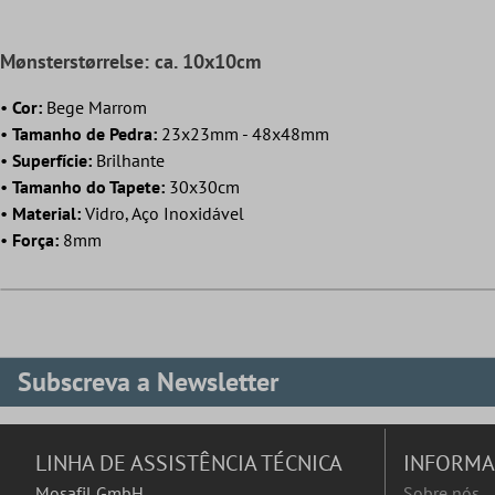
Mønsterstørrelse: ca. 10x10cm
•
Cor:
Bege Marrom
•
Tamanho de Pedra:
23x23mm - 48x48mm
•
Superfície:
Brilhante
•
Tamanho do Tapete:
30x30cm
•
Material:
Vidro, Aço Inoxidável
•
Força:
8mm
Subscreva a Newsletter
LINHA DE ASSISTÊNCIA TÉCNICA
INFORM
Mosafil GmbH
Sobre nós