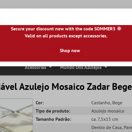
Secure your discount now with the code SOMMER5 🌞
Valid on all products except accessories.
NL
|
IE
|
ES
|
PL
|
PT
|
FI
|
GR
|
RO
|
NO
|
HU
|
BG
|
HR
|
LU
Shop now
Ladrilhos De Pedra Natural
Lajes De Terraço
Bordas 
Acessórias
Mundo Dos Azulejos
idável Azulejo Mosaico Zadar Beg
Cor:
Castanho
, Bege
Tipo de produto:
Azulejo mosaico
Tamanho Padrão:
ca. 7,5x15 cm
Dentro de Casa
, Par