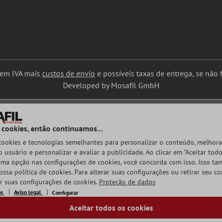
uem IVA mais
custos de envio
e possíveis taxas de entrega, se não f
Developed by Mosafil GmbH
 cookies, então continuamos...
 cookies e tecnologias semelhantes para personalizar o conteúdo, melhora
 usuário e personalizar e avaliar a publicidade. Ao clicar em "Aceitar todo
ma opção nas configurações de cookies, você concorda com isso. Isso t
ossa política de cookies. Para alterar suas configurações ou retirar seu c
ar suas configurações de cookies.
Proteção de dados
os
Aviso legal
Configurar
Aceitar todos os cookies