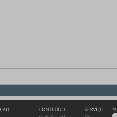
AÇÃO
CONTEÚDO
SERVIÇO
M
Condições de Uso
Blog