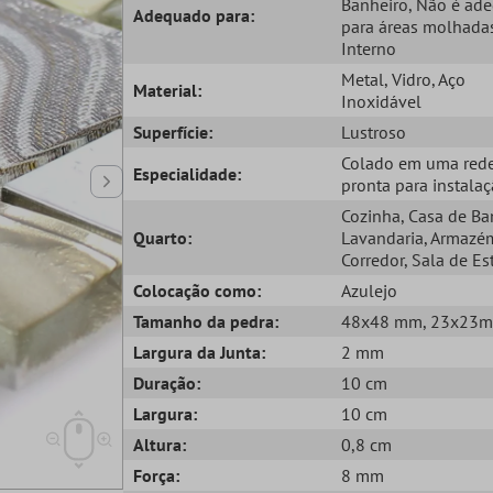
Banheiro
, Não é ad
Adequado para:
para áreas molhada
Interno
Metal
, Vidro
, Aço
Material:
Inoxidável
Superfície:
Lustroso
Colado em uma red
Especialidade:
pronta para instala
Cozinha
, Casa de B
Quarto:
Lavandaria
, Armazé
Corredor
, Sala de Es
Colocação como:
Azulejo
Tamanho da pedra:
48x48 mm
, 23x23
Largura da Junta:
2 mm
Duração:
10 cm
Largura:
10 cm
Altura:
0,8 cm
Força:
8 mm