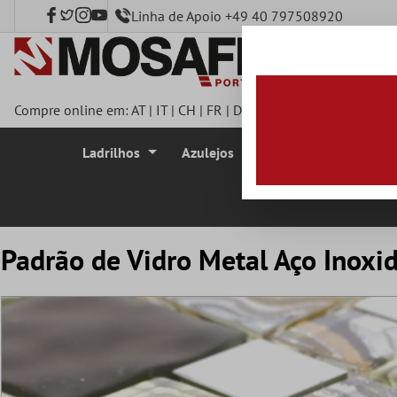
Linha de Apoio +49 40 797508920
onteúdo principal
Compre online em:
AT
|
IT
|
CH
|
FR
|
DE
|
UK
|
CZ
|
SE
|
DK
|
BE
|
Ladrilhos
Azulejos
Azulejo Mosaico
Padrão de Vidro Metal Aço Inox