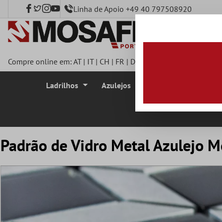
Linha de Apoio +49 40 797508920
onteúdo principal
Compre online em:
AT
|
IT
|
CH
|
FR
|
DE
|
UK
|
CZ
|
SE
|
DK
|
BE
|
Ladrilhos
Azulejos
Azulejo Mosaico
Padrão de Vidro Metal Azulejo M