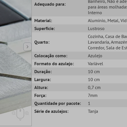
Banheiro
, Não é ad
Adequado para:
para áreas molhada
Interno
Material:
Alumínio
, Metal
, Vi
Superfície:
Lustroso
Cozinha
, Casa de B
Quarto:
Lavandaria
, Armazé
Corredor
, Sala de Es
Colocação como:
Azulejo
Formato do azulejo:
Variável
Duração:
10 cm
Largura:
10 cm
Altura:
0,7 cm
Força:
7mm
Quantidade por pacote:
1
Série de azulejos:
Tanja