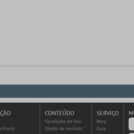
AÇÃO
CONTEÚDO
SERVIÇO
M
Condições de Uso
Blog
e Envio
Direito de rescisão
Guia