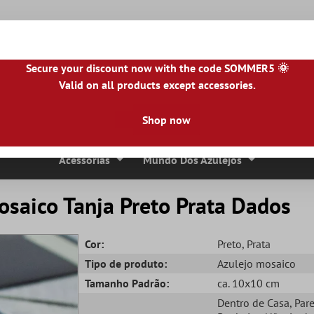
Secure your discount now with the code SOMMER5 🌞
Valid on all products except accessories.
NL
|
IE
|
ES
|
PL
|
PT
|
FI
|
GR
|
RO
|
NO
|
HU
|
BG
|
HR
|
LU
Shop now
Ladrilhos De Pedra Natural
Lajes De Terraço
Bordas 
Acessórias
Mundo Dos Azulejos
osaico Tanja Preto Prata Dados
Cor:
Preto
, Prata
Tipo de produto:
Azulejo mosaico
Tamanho Padrão:
ca. 10x10 cm
Dentro de Casa
, Par