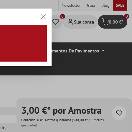
Newsletter
Guia
Blog
SALE
0
Sua conta
0,00 €*
Carrinho de c
De Azulejos
Revestimentos De Pavimentos
3,00 €* por Amostra
Conteúdo:
0.01 Metros quadrados
(300,00 €* / 1 Metros
quadrados)
ede
,