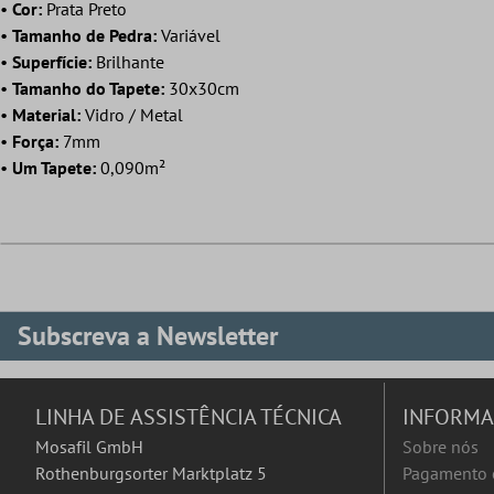
•
Cor:
Prata Preto
•
Tamanho de Pedra:
Variável
•
Superfície:
Brilhante
•
Tamanho do Tapete:
30x30cm
•
Material:
Vidro / Metal
•
Força:
7mm
•
Um Tapete:
0,090m²
Subscreva a Newsletter
LINHA DE ASSISTÊNCIA TÉCNICA
INFORM
Mosafil GmbH
Sobre nós
Rothenburgsorter Marktplatz 5
Pagamento 