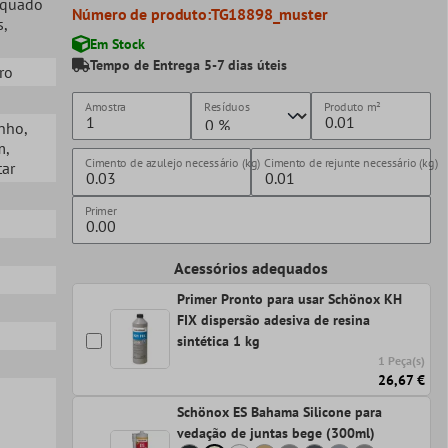
equado
Número de produto:
TG18898_muster
s
,
Em Stock
Tempo de Entrega 5-7 dias úteis
dro
Amostra
Resíduos
Produto
m²
anho
,
m
,
Cimento de azulejo necessário (kg)
Cimento de rejunte necessário (kg)
tar
Primer
Acessórios adequados
Primer Pronto para usar Schönox KH
FIX dispersão adesiva de resina
sintética 1 kg
1 Peça(s)
26,67 €
Schönox ES Bahama Silicone para
vedação de juntas bege (300ml)