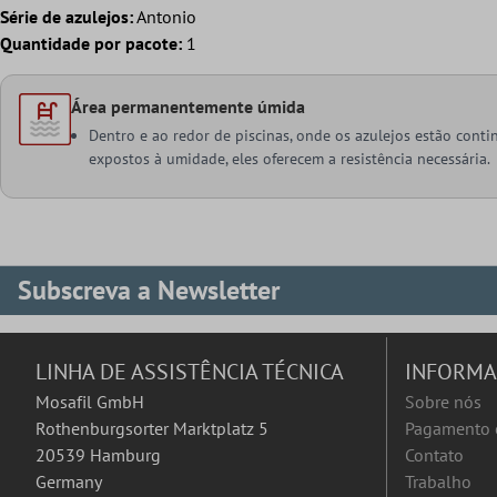
Série de azulejos:
Antonio
Quantidade por pacote:
1
Área permanentemente úmida
Dentro e ao redor de piscinas, onde os azulejos estão cont
expostos à umidade, eles oferecem a resistência necessária.
Subscreva a Newsletter
LINHA DE ASSISTÊNCIA TÉCNICA
INFORM
Mosafil GmbH
Sobre nós
Rothenburgsorter Marktplatz 5
Pagamento 
20539 Hamburg
Contato
Germany
Trabalho