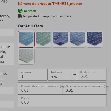
, Piso
Número de produto:
TM34926_muster
Em Stock
xterno
,
Tempo de Entrega 5-7 dias úteis
ina
,
Cor: Azul Claro
istente
Gelo
,
cal
gua
Amostra
Resíduos
Produto
m²
anho
,
m
,
tar
Cimento de azulejo necessário (kg)
Cimento de rejunte necessário (kg)
Primer