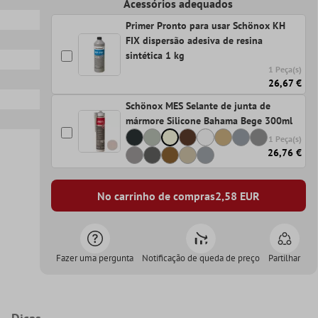
Acessórios adequados
Primer Pronto para usar Schönox KH
FIX dispersão adesiva de resina
sintética 1 kg
1 Peça(s)
26,67 €
Schönox MES Selante de junta de
mármore Silicone Bahama Bege 300ml
1 Peça(s)
26,76 €
No carrinho de compras
2,58
EUR
Fazer uma pergunta
Notificação de queda de preço
Partilhar