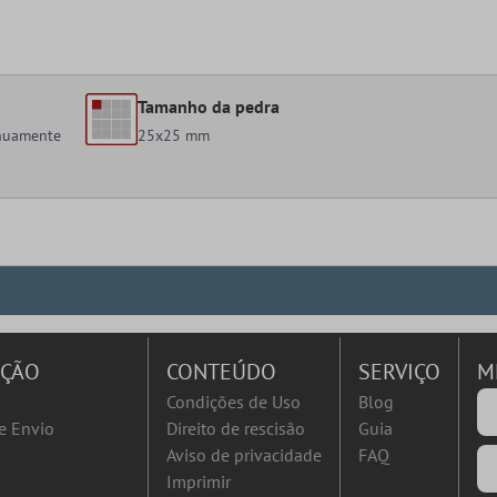
Tamanho da pedra
inuamente
25x25 mm
AÇÃO
CONTEÚDO
SERVIÇO
M
Condições de Uso
Blog
e Envio
Direito de rescisão
Guia
Aviso de privacidade
FAQ
Imprimir