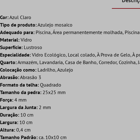
Descri
Cor:
Azul Claro
Tipo de produto:
Azulejo mosaico
Adequado para:
Piscina, Área permanentemente molhada, Piscina ,
Material:
Vidro
Superfície:
Lustroso
Especialidade:
Vidro Ecológico, Local colado, À Prova de Gelo, À p
Quarto:
Armazém, Lavandaria, Casa de Banho, Corredor, Cozinha, J
Colocação como:
Ladrilho, Azulejo
Abrasão:
Abrasão 3
Formato da telha:
Quadrado
Tamanho da pedra:
25x25 mm
Força:
4 mm
Largura da Junta:
2 mm
Duração:
10 cm
Largura:
10 cm
Altura:
0,4 cm
Tamanho Padrão:
ca. 10x10 cm