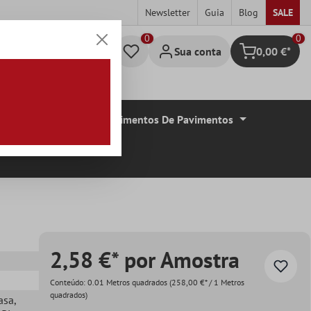
Newsletter
Guia
Blog
SALE
0
Sua conta
0,00 €*
Carrinho de c
De Azulejos
Revestimentos De Pavimentos
2,58 €* por Amostra
Conteúdo:
0.01 Metros quadrados
(258,00 €* / 1 Metros
quadrados)
asa
,