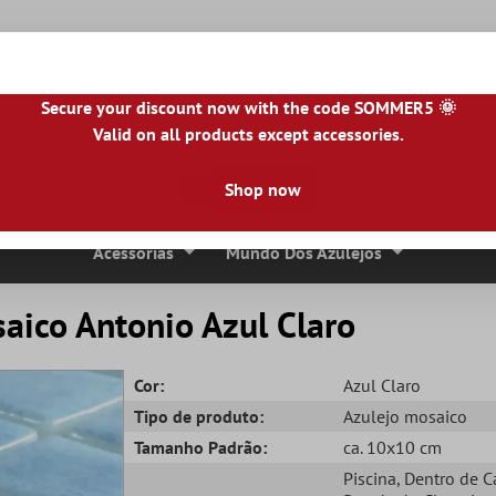
Secure your discount now with the code SOMMER5 🌞
Valid on all products except accessories.
NL
|
IE
|
ES
|
PL
|
PT
|
FI
|
GR
|
RO
|
NO
|
HU
|
BG
|
HR
|
LU
Shop now
Ladrilhos De Pedra Natural
Lajes De Terraço
Bordas 
Acessórias
Mundo Dos Azulejos
aico Antonio Azul Claro
Cor:
Azul Claro
Tipo de produto:
Azulejo mosaico
Tamanho Padrão:
ca. 10x10 cm
Piscina
, Dentro de C