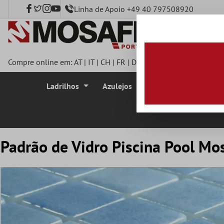
Linha de Apoio +49 40 797508920
onteúdo principal
Compre online em:
AT
|
IT
|
CH
|
FR
|
DE
|
UK
|
CZ
|
SE
|
DK
|
BE
|
Ladrilhos
Azulejos
Azulejo Mosaico
Padrão de Vidro Piscina Pool Mos