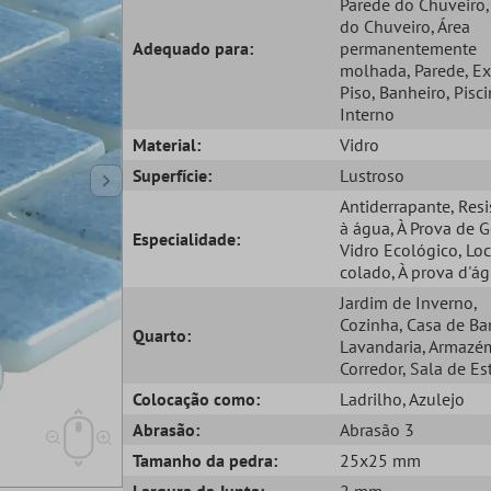
Parede do Chuveiro
do Chuveiro
, Área
Adequado para:
permanentemente
molhada
, Parede
, E
Piso
, Banheiro
, Pisc
Interno
Material:
Vidro
Superfície:
Lustroso
Antiderrapante
, Res
à água
, À Prova de 
Especialidade:
Vidro Ecológico
, Lo
colado
, À prova d'á
Jardim de Inverno
,
Cozinha
, Casa de B
Quarto:
Lavandaria
, Armazé
Corredor
, Sala de Es
Colocação como:
Ladrilho
, Azulejo
Abrasão:
Abrasão 3
Tamanho da pedra:
25x25 mm
Largura da Junta:
2 mm