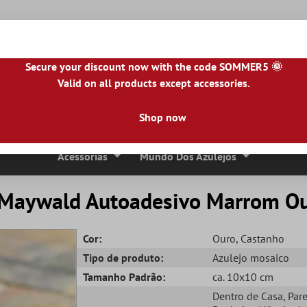
Secure your discount now with the code SOMMER5 🌞
Valid on all products except accessories.
NL
|
IE
|
ES
|
PL
|
PT
|
FI
|
GR
|
RO
|
NO
|
HU
|
BG
|
HR
|
LU
Shop now
Ladrilhos De Pedra Natural
Lajes De Terraço
Bordas 
Acessórias
Mundo Dos Azulejos
o Maywald Autoadesivo Marrom O
Cor:
Ouro
, Castanho
Tipo de produto:
Azulejo mosaico
Tamanho Padrão:
ca. 10x10 cm
Dentro de Casa
, Par