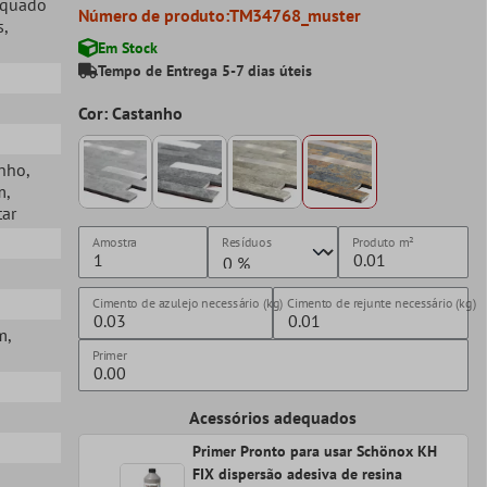
equado
Número de produto:
TM34768_muster
s
,
Em Stock
Tempo de Entrega 5-7 dias úteis
Cor: Castanho
anho
,
m
,
tar
Amostra
Resíduos
Produto
m²
Cimento de azulejo necessário (kg)
Cimento de rejunte necessário (kg)
m
,
Primer
Acessórios adequados
Primer Pronto para usar Schönox KH
FIX dispersão adesiva de resina