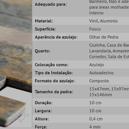
Banheiro
, Não é ad
Adequado para:
para áreas molhada
Interno
Material:
Vinil
, Alumínio
Superfície:
Fosco
Aparência de azulejo:
Olhar de Pedra
Cozinha
, Casa de B
Quarto:
Lavandaria
, Armazé
Corredor
, Sala de Es
Colocação como:
Azulejo
Tipo de Instalação:
Autoadesivo
Formato do azulejo:
Composto
15x47mm
, 15x97m
Tamanho da pedra:
15x146mm
Duração:
10 cm
Largura:
10 cm
Altura:
0,4 cm
Força:
4 mm