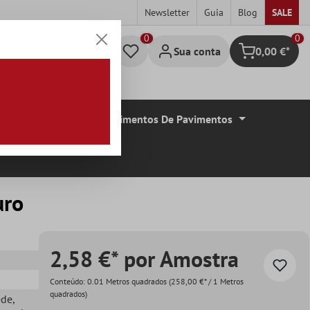
Newsletter
Guia
Blog
SALE
0
Sua conta
0,00 €*
Carrinho de c
De Azulejos
Revestimentos De Pavimentos
uro
2,58 €* por Amostra
Conteúdo:
0.01 Metros quadrados
(258,00 €* / 1 Metros
quadrados)
ede
,