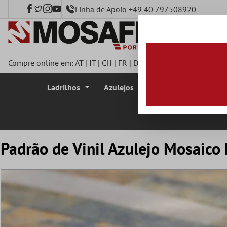
Linha de Apoio +49 40 797508920
onteúdo principal
Compre online em:
AT
|
IT
|
CH
|
FR
|
DE
|
UK
|
CZ
|
SE
|
DK
|
BE
|
Ladrilhos
Azulejos
Azulejo Mosaico
Padrão de Vinil Azulejo Mosaic