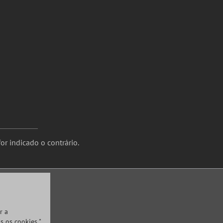
or indicado o contrário.
r a
s os cookies "