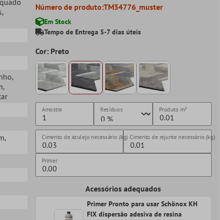
equado
Número de produto:
TM34776_muster
s
,
Em Stock
Tempo de Entrega 5-7 dias úteis
Cor: Preto
anho
,
m
,
tar
Amostra
Resíduos
Produto
m²
mm
,
Cimento de azulejo necessário (kg)
Cimento de rejunte necessário (kg)
Primer
Acessórios adequados
Primer Pronto para usar Schönox KH
FIX dispersão adesiva de resina