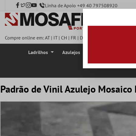
Linha de Apoio +49 40 797508920
onteúdo principal
Compre online em:
AT
|
IT
|
CH
|
FR
|
DE
|
UK
|
CZ
|
SE
|
DK
|
BE
|
Ladrilhos
Azulejos
Azulejo Mosaico
Padrão de Vinil Azulejo Mosaico 