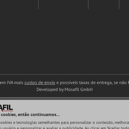
uem IVA mais
custos de envio
e possíveis taxas de entrega, se não f
Developed by Mosafil GmbH
 cookies, então continuamos...
 cookies e tecnologias semelhantes para personalizar o conteúdo, melhora
 usuário e personalizar e avaliar a publicidade. Ao clicar em "Aceitar todo