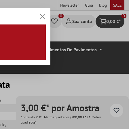
Newsletter
Guia
Blog
SALE
0
Sua conta
0,00 €*
Carrinho de c
De Azulejos
Revestimentos De Pavimentos
ata
a
3,00 €* por Amostra
Conteúdo:
0.01 Metros quadrados
(300,00 €* / 1 Metros
quadrados)
ede
,