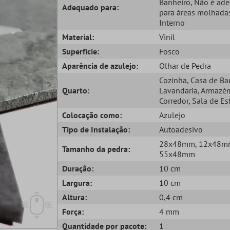
Banheiro
, Não é ad
Adequado para:
para áreas molhada
Interno
Material:
Vinil
Superfície:
Fosco
Aparência de azulejo:
Olhar de Pedra
Cozinha
, Casa de B
Quarto:
Lavandaria
, Armazé
Corredor
, Sala de Es
Colocação como:
Azulejo
Tipo de Instalação:
Autoadesivo
28x48mm
, 12x48
Tamanho da pedra:
55x48mm
Duração:
10 cm
Largura:
10 cm
Altura:
0,4 cm
Força:
4 mm
Quantidade por pacote:
1