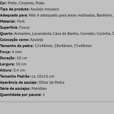
Cor:
Preto, Cinzento, Prata
Tipo de produto:
Azulejo mosaico
Adequado para:
Não é adequado para áreas molhadas, Banheiro, D
Material:
Vinil
Superfície:
Fosco
Quarto:
Armazém, Lavandaria, Casa de Banho, Corredor, Cozinha, S
Colocação como:
Azulejo
Tamanho da pedra:
12x48mm, 28x48mm, 55x48mm
Força:
4 mm
Duração:
10 cm
Largura:
10 cm
Altura:
0,4 cm
Tamanho Padrão:
ca. 10x10 cm
Aparência de azulejo:
Olhar de Pedra
Série de azulejos:
Meridian
Quantidade por pacote:
1