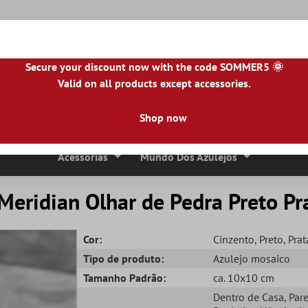
Secure your discount now with the code SOMMER5 🌞
Valid on all products except accessories.
NL
|
IE
|
ES
|
PL
|
PT
|
FI
|
GR
|
RO
|
NO
|
HU
|
BG
|
HR
|
LU
Shop now
Ladrilhos De Pedra Natural
Lajes De Terraço
Bordas 
Acessórias
Mundo Dos Azulejos
Meridian Olhar de Pedra Preto Pr
Cor:
Cinzento
, Preto
, Prat
Tipo de produto:
Azulejo mosaico
Tamanho Padrão:
ca. 10x10 cm
Dentro de Casa
, Par