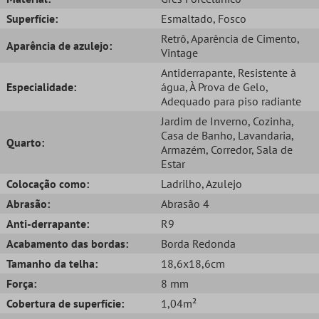
Superfície:
Esmaltado
, Fosco
Retrô
, Aparência de Cimento
,
Aparência de azulejo:
Vintage
Antiderrapante
, Resistente à
Especialidade:
água
, À Prova de Gelo
,
Adequado para piso radiante
Jardim de Inverno
, Cozinha
,
Casa de Banho
, Lavandaria
,
Quarto:
Armazém
, Corredor
, Sala de
Estar
Colocação como:
Ladrilho
, Azulejo
Abrasão:
Abrasão 4
Anti-derrapante:
R9
Acabamento das bordas:
Borda Redonda
Tamanho da telha:
18,6x18,6cm
Força:
8 mm
Cobertura de superfície:
1,04m²