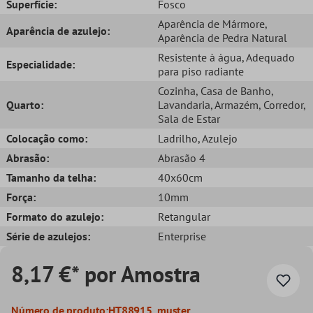
Superfície:
Fosco
Aparência de Mármore
,
Aparência de azulejo:
Aparência de Pedra Natural
Resistente à água
, Adequado
Especialidade:
para piso radiante
Cozinha
, Casa de Banho
,
Quarto:
Lavandaria
, Armazém
, Corredor
,
Sala de Estar
Colocação como:
Ladrilho
, Azulejo
Abrasão:
Abrasão 4
Tamanho da telha:
40x60cm
Força:
10mm
Formato do azulejo:
Retangular
Série de azulejos:
Enterprise
8,17 €* por Amostra
Número de produto:
HT88915_muster