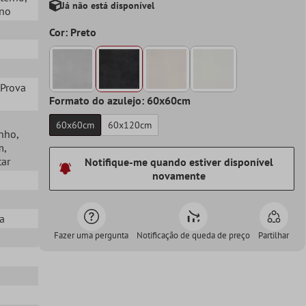
Já não está disponível
rno
Cor: Preto
À Prova
Formato do azulejo: 60x60cm
60x60cm
60x120cm
anho
,
m
,
tar
Notifique-me quando estiver disponível
novamente
ta
Fazer uma pergunta
Notificação de queda de preço
Partilhar