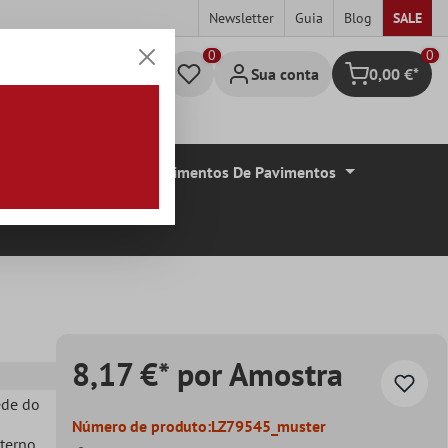
Newsletter
Guia
Blog
SALE
0
Sua conta
0,00 €*
Carrinho de c
De Azulejos
Revestimentos De Pavimentos
8,17 €* por Amostra
ede do
Número de produto:
LZ79545_muster
xterno
,