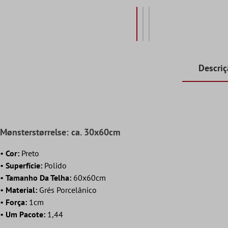
Descri
Mønsterstørrelse: ca. 30x60cm
•
Cor:
Preto
•
Superfície:
Polido
•
Tamanho Da Telha
:
60x60cm
•
Material:
Grés Porcelânico
•
Força:
1cm
•
Um Pacote:
1,44