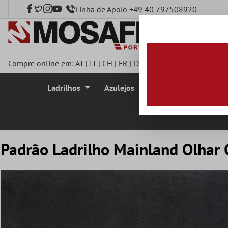
Linha de Apoio +49 40 797508920
onteúdo principal
Compre online em:
AT
|
IT
|
CH
|
FR
|
DE
|
UK
|
CZ
|
SE
|
DK
|
BE
|
Ladrilhos
Azulejos
Azulejo Mosaico
Padrão Ladrilho Mainland Olhar