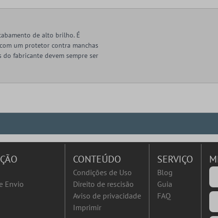
cabamento de alto brilho. É
ica com um protetor contra manchas
es do fabricante devem sempre ser
AÇÃO
CONTEÚDO
SERVIÇO
M
Condições de Uso
Blog
e Envio
Direito de rescisão
Guia
Aviso de privacidade
FAQ
Imprimir