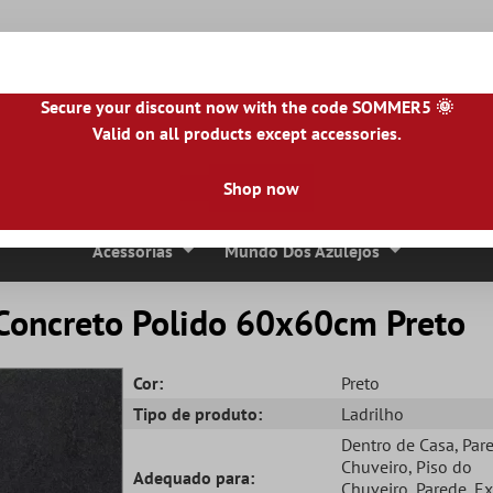
Secure your discount now with the code SOMMER5 🌞
Valid on all products except accessories.
NL
|
IE
|
ES
|
PL
|
PT
|
FI
|
GR
|
RO
|
NO
|
HU
|
BG
|
HR
|
LU
Shop now
Ladrilhos De Pedra Natural
Lajes De Terraço
Bordas 
Acessórias
Mundo Dos Azulejos
 Concreto Polido 60x60cm Preto
Cor:
Preto
Tipo de produto:
Ladrilho
Dentro de Casa
, Par
Chuveiro
, Piso do
Adequado para:
Chuveiro
, Parede
, E