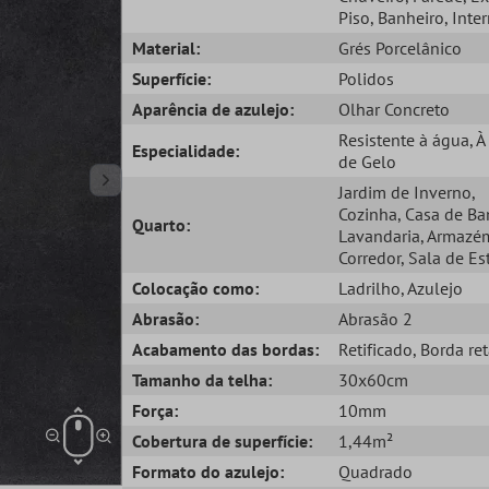
Piso
, Banheiro
, Inte
Material:
Grés Porcelânico
Superfície:
Polidos
Aparência de azulejo:
Olhar Concreto
Resistente à água
, 
Especialidade:
de Gelo
Jardim de Inverno
,
Cozinha
, Casa de B
Quarto:
Lavandaria
, Armazé
Corredor
, Sala de Es
Colocação como:
Ladrilho
, Azulejo
Abrasão:
Abrasão 2
Acabamento das bordas:
Retificado
, Borda re
Tamanho da telha:
30x60cm
Força:
10mm
Cobertura de superfície:
1,44m²
Formato do azulejo:
Quadrado