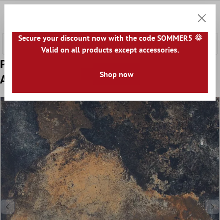
onteúdo principal
0
Carrin
Secure your discount now with the code SOMMER5 🌞
Valid on all products except accessories.
Padrão Ladrilho Merlin Visual Retrô Polido
Shop now
Azul Marrom 60x60cm