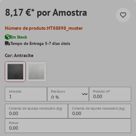
8,17 €* por Amostra
Número de produto:
HT88898_muster
Em Stock
Tempo de Entrega 5-7 dias úteis
Cor: Antracite
Amostra
Resíduos
Produto
m²
Cimento de azulejo necessário (kg)
Cimento de rejunte necessário (kg)
Primer