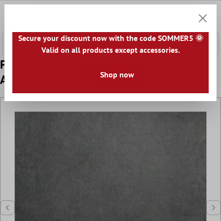
onteúdo principal
0
Carrin
Secure your discount now with the code SOMMER5 🌞
Valid on all products except accessories.
Padrão Ladrilho Olhar Concreto Alpago
Shop now
Antracite 40x40cm