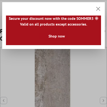
onteúdo principal
0
Carrin
Secure your discount now with the code SOMMER5 🌞
Valid on all products except accessories.
Padrão Ladrilho Olhar de Pedra Polaris R10
Shop now
Cinza 30x120cm