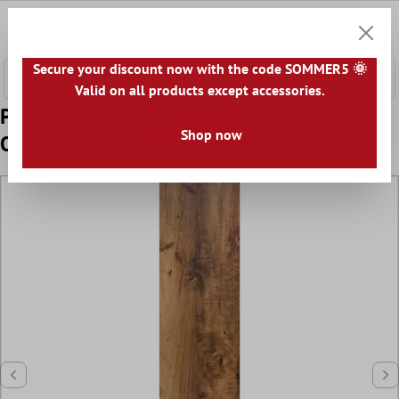
onteúdo principal
0
Carrin
Secure your discount now with the code SOMMER5 🌞
Valid on all products except accessories.
Padrão Ladrilhos Aparência de Madeira
Shop now
Opossum Marrom 20x120cm