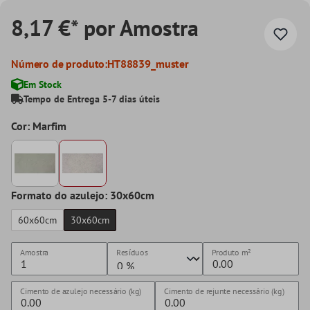
8,17 €* por Amostra
Número de produto:
HT88839_muster
Em Stock
Tempo de Entrega 5-7 dias úteis
Cor: Marfim
Formato do azulejo: 30x60cm
60x60cm
30x60cm
Amostra
Resíduos
Produto
m²
Cimento de azulejo necessário (kg)
Cimento de rejunte necessário (kg)