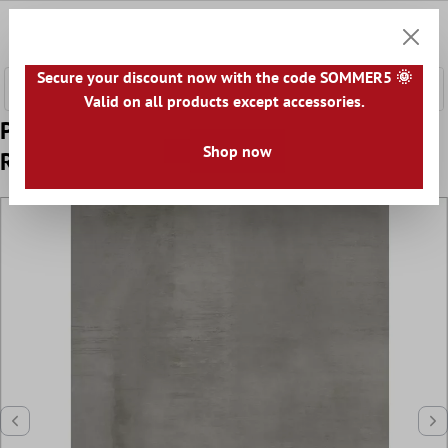
onteúdo principal
0
Carrin
Secure your discount now with the code SOMMER5 🌞
Valid on all products except accessories.
Padrão Ladrilhos Tycoon Olhar Concreto
Shop now
R10 Platina 60x120cm