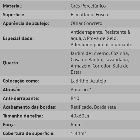
Material:
Grés Porcelânico
Superfície:
Esmaltado
, Fosco
Aparência de azulejo:
Olhar Concreto
Antiderrapante
, Resistente à
Especialidade:
água
, À Prova de Gelo
,
Adequado para piso radiante
Jardim de Inverno
, Cozinha
,
Casa de Banho
, Lavandaria
,
Quarto:
Armazém
, Corredor
, Sala de
Estar
Colocação como:
Ladrilho
, Azulejo
Abrasão:
Abrasão 4
Anti-derrapante:
R10
Acabamento das bordas:
Retificado
, Borda reta
Tamanho da telha:
40x60cm
Força:
6mm
Cobertura de superfície:
1,44m²