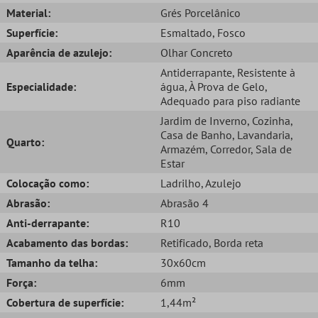
Material:
Grés Porcelânico
Superfície:
Esmaltado
, Fosco
Aparência de azulejo:
Olhar Concreto
Antiderrapante
, Resistente à
Especialidade:
água
, À Prova de Gelo
,
Adequado para piso radiante
Jardim de Inverno
, Cozinha
,
Casa de Banho
, Lavandaria
,
Quarto:
Armazém
, Corredor
, Sala de
Estar
Colocação como:
Ladrilho
, Azulejo
Abrasão:
Abrasão 4
Anti-derrapante:
R10
Acabamento das bordas:
Retificado
, Borda reta
Tamanho da telha:
30x60cm
Força:
6mm
Cobertura de superfície:
1,44m²