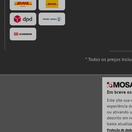
* Todos os preços incl
Em breve os
Este site usa
experiência do
ou ativando u
descrito em n
basta atualiz
Proteção de dad