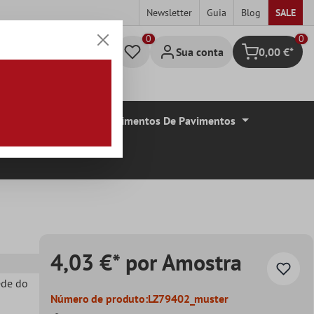
Newsletter
Guia
Blog
SALE
0
Sua conta
0,00 €*
Carrinho de c
De Azulejos
Revestimentos De Pavimentos
4,03 €* por Amostra
ede do
Número de produto:
LZ79402_muster