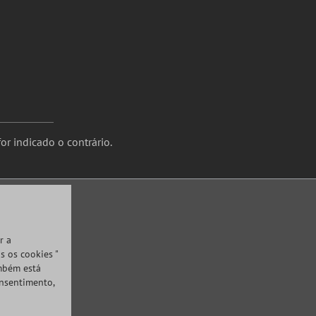
or indicado o contrário.
r a
s os cookies "
ambém está
onsentimento,