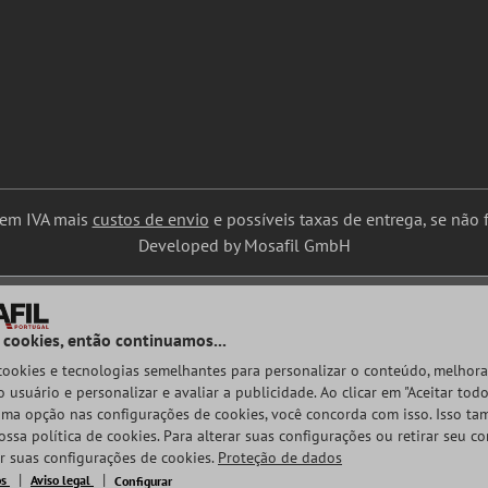
uem IVA mais
custos de envio
e possíveis taxas de entrega, se não f
Developed by Mosafil GmbH
 cookies, então continuamos...
 cookies e tecnologias semelhantes para personalizar o conteúdo, melhora
 usuário e personalizar e avaliar a publicidade. Ao clicar em "Aceitar todo
ma opção nas configurações de cookies, você concorda com isso. Isso t
ossa política de cookies. Para alterar suas configurações ou retirar seu c
ar suas configurações de cookies.
Proteção de dados
os
Aviso legal
Configurar