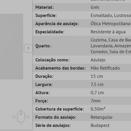
Material:
Grés
Superfície:
Esmaltado
, Lustros
Aparência de azulejo:
Ótica Metropolitana
Especialidade:
Resistente à água
Cozinha
, Casa de B
Quarto:
Lavandaria
, Armazé
Corredor
, Sala de Es
Colocação como:
Azulejo
Acabamento das bordas:
Não Retificado
Duração:
15 cm
Largura:
7,5 cm
Altura:
0,7 cm
Força:
7mm
Cobertura de superfície:
0,50m²
Formato do azulejo:
Retangular
Série de azulejos:
Budapest