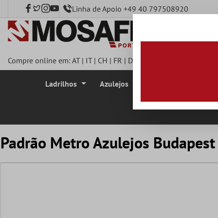
Linha de Apoio +49 40 797508920
onteúdo principal
Compre online em:
AT
|
IT
|
CH
|
FR
|
DE
|
UK
|
CZ
|
SE
|
DK
|
BE
|
Ladrilhos
Azulejos
Azulejo Mosaico
Padrão Metro Azulejos Budapest