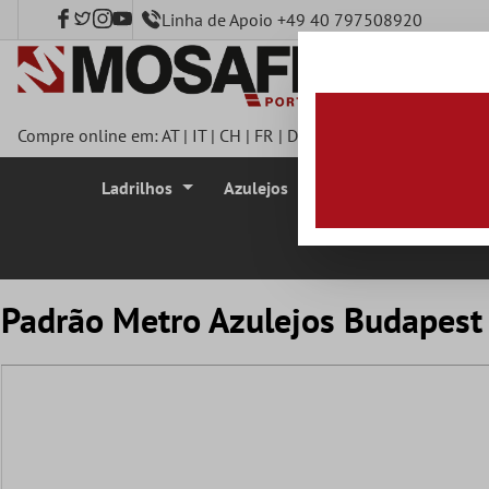
Linha de Apoio +49 40 797508920
onteúdo principal
Compre online em:
AT
|
IT
|
CH
|
FR
|
DE
|
UK
|
CZ
|
SE
|
DK
|
BE
|
Ladrilhos
Azulejos
Azulejo Mosaico
Padrão Metro Azulejos Budapest