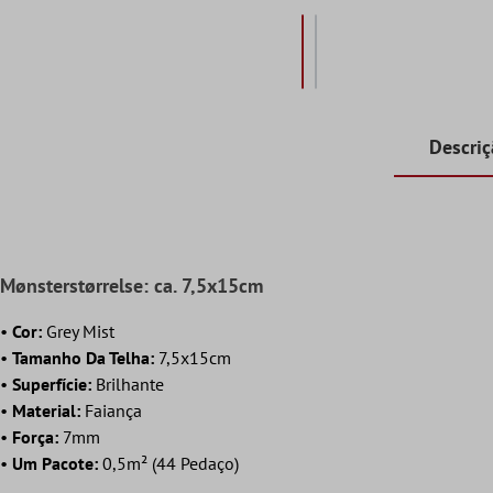
Descri
Mønsterstørrelse: ca. 7,5x15cm
•
Cor:
Grey Mist
•
Tamanho Da Telha:
7,5x15cm
•
Superfície:
Brilhante
•
Material:
Faiança
•
Força:
7mm
•
Um Pacote:
0,5m² (44 Pedaço)