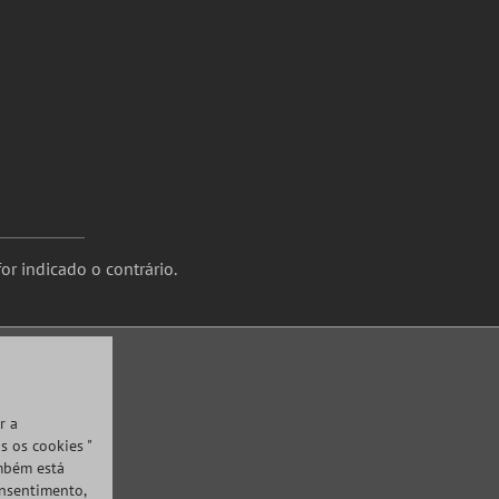
or indicado o contrário.
r a
s os cookies "
ambém está
onsentimento,