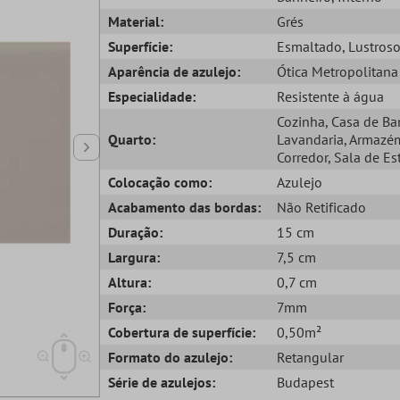
Material:
Grés
Superfície:
Esmaltado
, Lustros
Aparência de azulejo:
Ótica Metropolitana
Especialidade:
Resistente à água
Cozinha
, Casa de B
Quarto:
Lavandaria
, Armazé
Corredor
, Sala de Es
Colocação como:
Azulejo
Acabamento das bordas:
Não Retificado
Duração:
15 cm
Largura:
7,5 cm
Altura:
0,7 cm
Força:
7mm
Cobertura de superfície:
0,50m²
Formato do azulejo:
Retangular
Série de azulejos:
Budapest