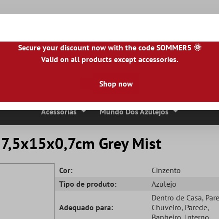
Secure your discount now with the code SOMMER5 🌞
Valid on all products except accessories.
NL
|
IE
|
ES
|
PL
|
PT
|
FI
|
GR
|
RO
|
NO
|
HU
|
BG
|
HR
|
LU
Shop now
Ladrilhos De Pedra Natural
Lajes De Terraço
Bordas 
Acessórias
Mundo Dos Azulejos
 7,5x15x0,7cm Grey Mist
Cor:
Cinzento
Tipo de produto:
Azulejo
Dentro de Casa
, Par
Adequado para:
Chuveiro
, Parede
,
Banheiro
, Interno