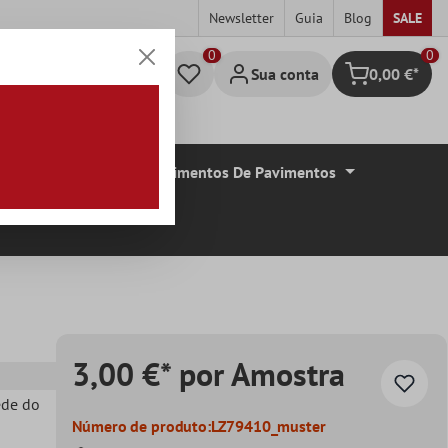
Newsletter
Guia
Blog
SALE
0
Sua conta
0,00 €*
Carrinho de c
De Azulejos
Revestimentos De Pavimentos
3,00 €* por Amostra
ede do
Número de produto:
LZ79410_muster