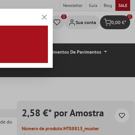
Newsletter
Guia
Blog
SALE
0
Sua conta
0,00 €*
Carrinho de c
De Azulejos
Revestimentos De Pavimentos
2,58 €* por Amostra
ede do
Número de produto:
HT88813_muster