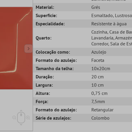
Material:
Grés
Superfície:
Esmaltado
, Lustros
Especialidade:
Resistente à água
Cozinha
, Casa de B
Quarto:
Lavandaria
, Armazé
Corredor
, Sala de Es
Colocação como:
Azulejo
Formato do azulejo:
Faceta
Tamanho da telha:
10x20cm
Duração:
20 cm
Largura:
10 cm
Altura:
0,75 cm
Força:
7,5mm
Formato do azulejo:
Retangular
Série de azulejos:
Colombo