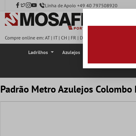
Linha de Apoio +49 40 797508920
onteúdo principal
Compre online em:
AT
|
IT
|
CH
|
FR
|
DE
|
UK
|
CZ
|
SE
|
DK
|
BE
|
Ladrilhos
Azulejos
Azulejo Mosaico
Padrão Metro Azulejos Colombo