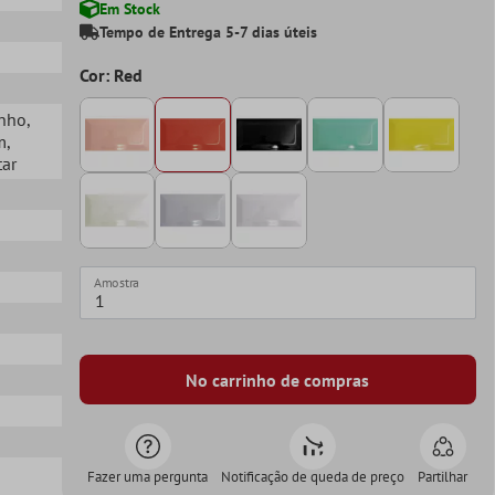
Em Stock
Tempo de Entrega 5-7 dias úteis
o
Cor: Red
anho
,
m
,
tar
Amostra
No carrinho de compras
Fazer uma pergunta
Notificação de queda de preço
Partilhar