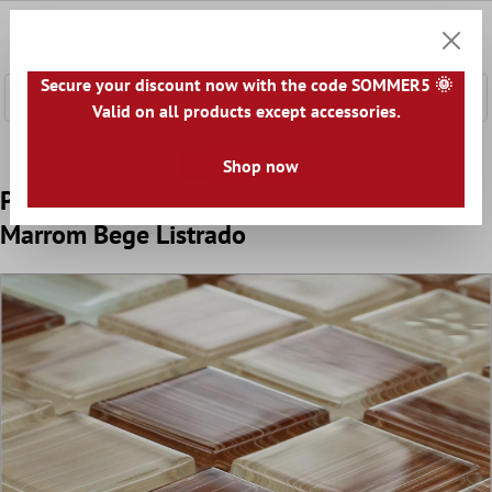
onteúdo principal
0
Carrin
Secure your discount now with the code SOMMER5 🌞
Valid on all products except accessories.
Home
Azulejo Mosaico
Mosaico de Vidro
Mosaico de 
Shop now
Padrão Vidro Azulejo Mosaico Lafayette
Marrom Bege Listrado