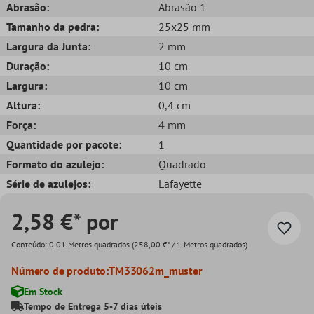
Abrasão:
Abrasão 1
Tamanho da pedra:
25x25 mm
Largura da Junta:
2 mm
Duração:
10 cm
Largura:
10 cm
Altura:
0,4 cm
Força:
4 mm
Quantidade por pacote:
1
Formato do azulejo:
Quadrado
Série de azulejos:
Lafayette
2,58 €* por
Conteúdo:
0.01 Metros quadrados
(258,00 €* / 1 Metros quadrados)
Número de produto:
TM33062m_muster
Em Stock
Tempo de Entrega 5-7 dias úteis