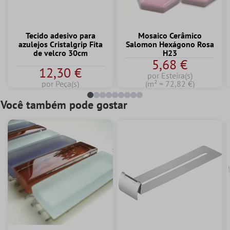
Tecido adesivo para
Mosaico Cerâmico
azulejos Cristalgrip Fita
Salomon Hexágono Rosa
de velcro 30cm
H23
5,68 €
12,30 €
por Esteira(s)
por Peça(s)
(m² = 72,82 €)
Você também pode gostar