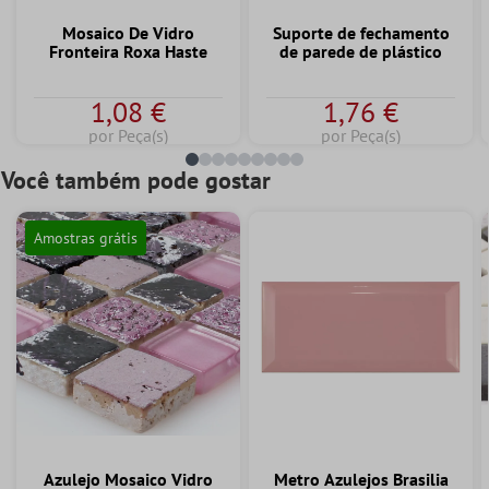
Mosaico De Vidro
Suporte de fechamento
Fronteira Roxa Haste
de parede de plástico
1,08 €
1,76 €
por Peça(s)
por Peça(s)
Você também pode gostar
Amostras grátis
Azulejo Mosaico Vidro
Metro Azulejos Brasilia