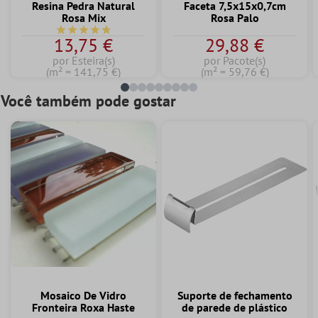
Resina Pedra Natural
Faceta 7,5x15x0,7cm
Rosa Mix
Rosa Palo
Classificação média de 4.7 de 5 estrelas
13,75 €
29,88 €
por Esteira(s)
por Pacote(s)
(m² = 141,75 €)
(m² = 59,76 €)
Você também pode gostar
Mosaico De Vidro
Suporte de fechamento
Fronteira Roxa Haste
de parede de plástico