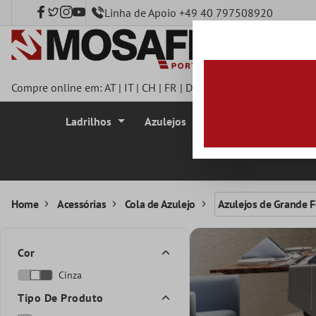
Linha de Apoio +49 40 797508920
onteúdo principal
Compre online em:
AT
|
IT
|
CH
|
FR
|
DE
|
UK
|
CZ
|
SE
|
DK
|
BE
|
Ladrilhos
Azulejos
Azulejo Mosaico
Home
Acessórias
Cola de Azulejo
Azulejos de Grande 
Cor
Cinza
Tipo De Produto