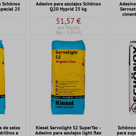
s Schönox
Adesivo para azulejos Schönox
Adesivo
pecial 25
Q20 Hyprid 25 kg
Servost
ciment
€
51,57 €
flexív
p
por Peça(s)
)
(kg = 2,06 €)
s de seixo
Kiesel Servolight S2 SuperTec -
Schönox
drilhos e
Adesivo para azulejos light flex
para supe