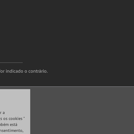
or indicado o contrário.
r a
s os cookies "
ambém está
onsentimento,