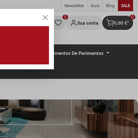
Newsletter
Guia
Blog
SALE
0
Sua conta
0,00 €*
Carrinho de c
De Azulejos
Revestimentos De Pavimentos
Grande
o