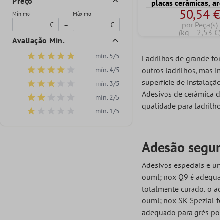
Preço
placas cerâmicas, a
50,54 
para ladrilhos de gré
Mínimo
Máximo
kg)
por Peça(s)
€
–
€
(kg = 2,53 €
Avaliação Mín.
mín. 5/5
Ladrilhos de grande fo
Adicionar filtro: Classificação mínima de 5 de 5 estrelas
mín. 4/5
outros ladrilhos, mas 
Adicionar filtro: Classificação mínima de 4 de 5 estrelas
superfície de instalaçã
mín. 3/5
Adicionar filtro: Classificação mínima de 3 de 5 estrelas
Adesivos de cerâmica d
mín. 2/5
Adicionar filtro: Classificação mínima de 2 de 5 estrelas
qualidade para ladrilho
mín. 1/5
Adicionar filtro: Classificação mínima de 1 de 5 estrelas
Adesão segur
Adesivos especiais e u
ouml; nox Q9 é adequad
totalmente curado, o ad
ouml; nox SK Spezial fo
adequado para grés por