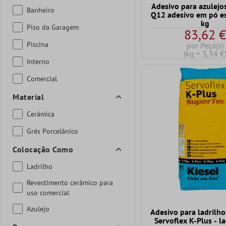
Adesivo para azulejo
Banheiro
Q12 adesivo em pó es
kg
Piso da Garagem
83,62 
Piscina
por Peça(s)
(kg = 3,34 €
Interno
Comercial
Material
Cerâmica
Grés Porcelânico
Colocação Como
Ladrilho
Revestimento cerâmico para
uso comercial
Azulejo
Adesivo para ladrilho
Servoflex K-Plus - la