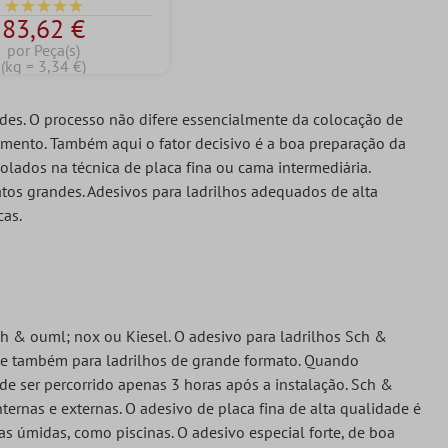
Classificação média de 5 de 5 estrelas
83,62 €
por Peça(s)
(kg = 3,34 €)
des. O processo não difere essencialmente da colocação de
samento. Também aqui o fator decisivo é a boa preparação da
colados na técnica de placa fina ou cama intermediária.
atos grandes. Adesivos para ladrilhos adequados de alta
cas.
ch & ouml; nox ou Kiesel. O adesivo para ladrilhos Sch &
o e também para ladrilhos de grande formato. Quando
pode ser percorrido apenas 3 horas após a instalação. Sch &
ternas e externas. O adesivo de placa fina de alta qualidade é
 úmidas, como piscinas. O adesivo especial forte, de boa