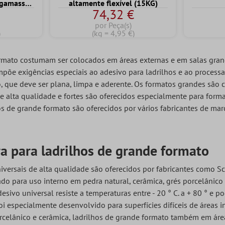
rgamassa
altamente flexível (15KG)
€
74,32 €
s fino (20
por Peça(s)
)
(kg = 4,95 €)
rmato costumam ser colocados em áreas externas e em salas gran
impõe exigências especiais ao adesivo para ladrilhos e ao proces
o, que deve ser plana, limpa e aderente. Os formatos grandes são 
e alta qualidade e fortes são oferecidos especialmente para form
s de grande formato são oferecidos por vários fabricantes de mar
a para ladrilhos de grande formato
niversais de alta qualidade são oferecidos por fabricantes como S
o para uso interno em pedra natural, cerâmica, grés porcelânic
esivo universal resiste a temperaturas entre - 20 ° C. a + 80 ° e 
i especialmente desenvolvido para superfícies difíceis de áreas in
celânico e cerâmica, ladrilhos de grande formato também em áreas