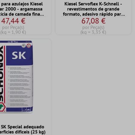
 para azulejos Kiesel
Kiesel Servoflex K-Schnell -
ar 2000 - argamassa
revestimentos de grande
ícia de camada fina
formato, adesivo rápido para
47,44 €
67,08 €
el e modificada com
azulejos (20 kg)
lástico (25KG)
por Peça(s)
por Peça(s)
(kg = 1,90 €)
(kg = 3,35 €)
 SK Special adequado
rfícies difíceis (25 kg)