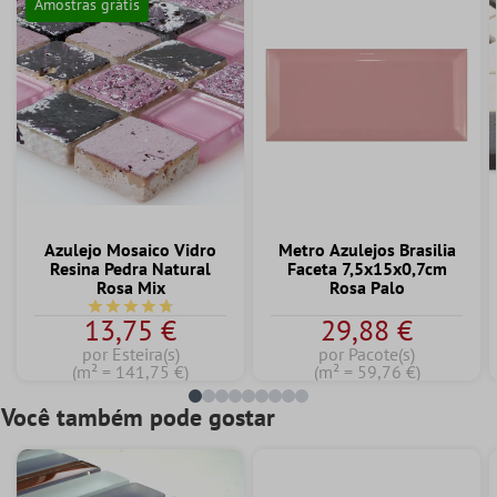
Amostras grátis
Azulejo Mosaico Vidro
Metro Azulejos Brasilia
Resina Pedra Natural
Faceta 7,5x15x0,7cm
Rosa Mix
Rosa Palo
Classificação média de 4.7 de 5 estrelas
13,75 €
29,88 €
por Esteira(s)
por Pacote(s)
(m² = 141,75 €)
(m² = 59,76 €)
Você também pode gostar